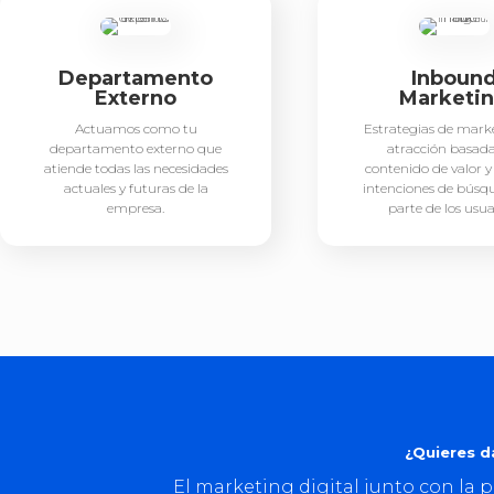
Departamento
Inboun
Externo
Marketi
Actuamos como tu
Estrategias de mark
departamento externo que
atracción basada
atiende todas las necesidades
contenido de valor y 
actuales y futuras de la
intenciones de búsq
empresa.
parte de los usua
¿Quieres d
El marketing digital junto con la p