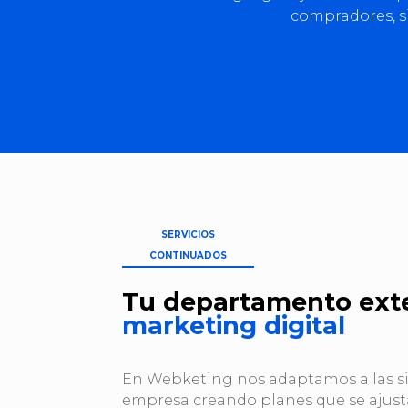
compradores, s
SERVICIOS
CONTINUADOS
Tu departamento ext
marketing digital
En Webketing nos adaptamos a las s
empresa creando planes que se ajust