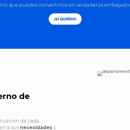
ino que puedes convertirlos en verdaderos embajador
¡SÍ QUIERO!
erno de
ituación de cada
an a sus
necesidades
y