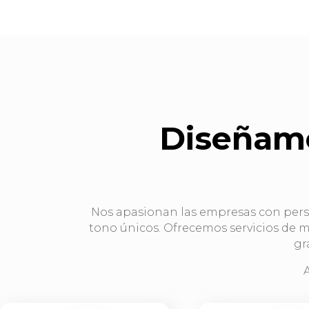
Diseñamo
Nos apasionan las empresas con perso
tono únicos. Ofrecemos servicios de m
gr
A