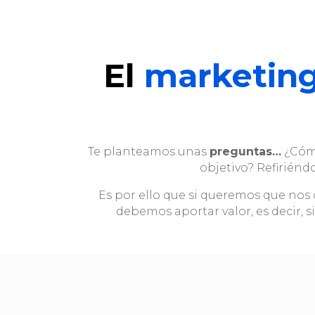
El
marketing
Te planteamos unas
preguntas…
¿Cómo
objetivo? Refiriénd
Es por ello que si queremos que no
debemos aportar valor, es decir, 