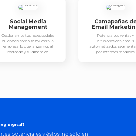
Social Media
Camapañas d
Management
Email Marketi
Gestionamos tus redes sociales
Potencia tus ventas y
cuidando cómo se muestra la
difusiones con emails
empresa, lo que lanzamos al
automatizados, segmenta
mercado y su dinámica.
por intereses medibles.
ng digital?
ntes potenciales y éstos, no sólo en