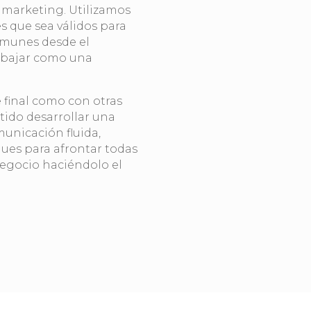
e marketing. Utilizamos
es que sea válidos para
omunes desde el
abajar como una
 final como con otras
ido desarrollar una
unicación fluida,
ques para afrontar todas
negocio haciéndolo el