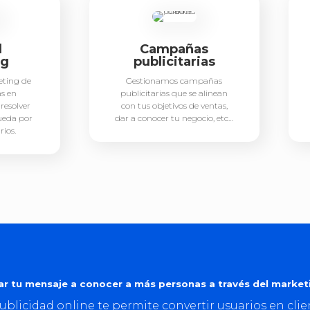
d
Campañas
ng
publicitarias
eting de
Gestionamos campañas
s en
publicitarias que se alinean
resolver
con tus objetivos de ventas,
ueda por
dar a conocer tu negocio, etc…
rios.
ar tu mensaje a conocer a más personas a través del marketi
ublicidad online te permite convertir usuarios en clie