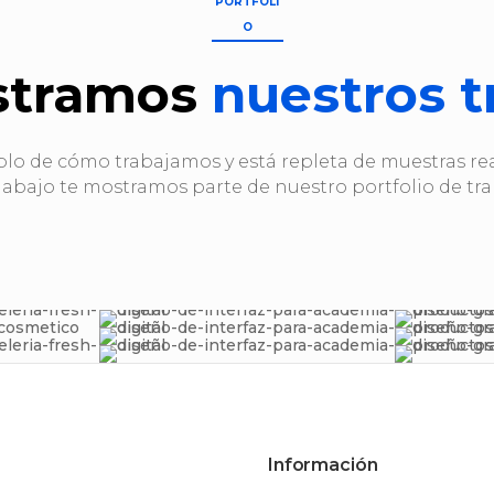
PORTFOLI
O
stramos
nuestros t
o de cómo trabajamos y está repleta de muestras rea
 abajo te mostramos parte de nuestro portfolio de tra
Información