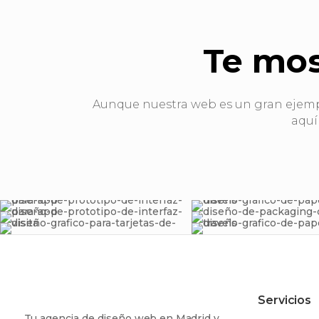
Te mo
Aunque nuestra web es un gran ejempl
aquí
Servicios
Tu agencia de diseño web en Madrid y