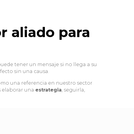
 aliado para
uede tener un mensaje si no llega a su
ecto sin una causa.
como una referencia en nuestro sector
s elaborar una
estrategia
, seguirla,