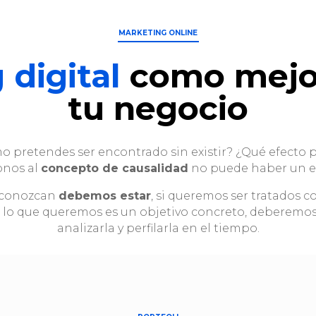
MARKETING ONLINE
 digital
como mejor
tu negocio
 pretendes ser encontrado sin existir? ¿Qué efecto p
onos al
concepto de causalidad
no puede haber un ef
s conozcan
debemos estar
, si queremos ser tratados 
si lo que queremos es un objetivo concreto, deberemo
analizarla y perfilarla en el tiempo.