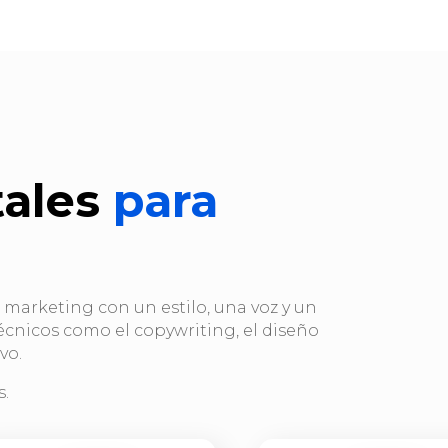
tales
para
marketing con un estilo, una voz y un
écnicos como el copywriting, el diseño
vo.
s.