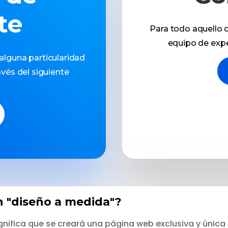
te
Para todo aquello 
equipo de expe
 alguna particularidad
vés del siguiente
n "diseño a medida"?
significa que se creará una página web exclusiva y única 