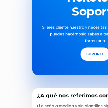
Sopor
Si eres cliente nuestro y necesitas
puedes hacérnoslo sabes a tra
formulario.
SOPORTE
¿A qué nos referimos co
El diseño a medida y sin plantillas 